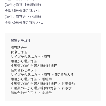
(味付け海苔 甘辛醬油味)
全型7.5枚分:8切48枚×１
(味付け海苔 わさび風味)
全型7.5枚分:8切48枚入×１
関連カテゴリ
海苔詰合せ
食卓缶海苔
サイズから選ぶカット海苔
用途から選ぶ海苔
６種類の味から選ぶ味付け海苔
詰め合わせギフト
サイズから選ぶカット海苔
＞
8切型缶入り
用途から選ぶ海苔
＞
贈答用
６種類の味から選ぶ味付け海苔
＞
甘辛醤油
６種類の味から選ぶ味付け海苔
＞
わさび
詰め合わせギフト
＞
食卓缶