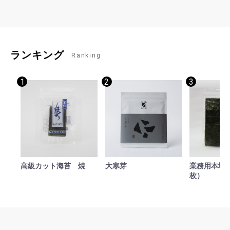
お買い物を続ける
カートへ進む
ランキング
Ranking
1
2
3
高級カット海苔 焼
大寒芽
業務用本場焼
枚）