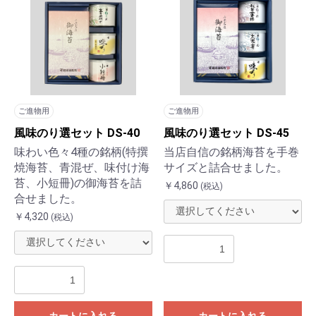
ご進物用
ご進物用
風味のり選セット DS-40
風味のり選セット DS-45
味わい色々4種の銘柄(特撰
当店自信の銘柄海苔を手巻
焼海苔、青混ぜ、味付け海
サイズと詰合せました。
苔、小短冊)の御海苔を詰
￥4,860
(税込)
合せました。
￥4,320
(税込)
カートに入れる
カートに入れる