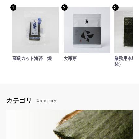
1
2
3
高級カット海苔 焼
大寒芽
業務用本場焼
枚）
カテゴリ
Category