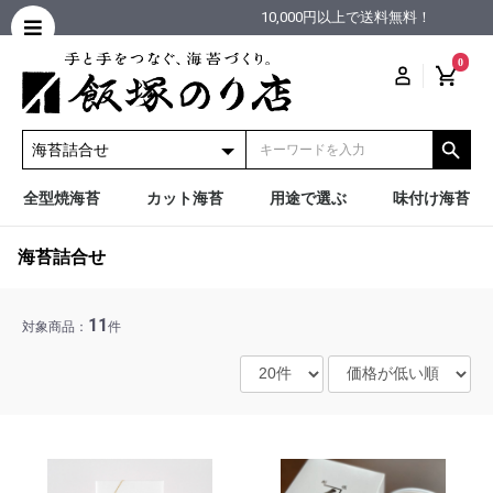
10,000円以上で送料無料！
0
全型焼海苔
カット海苔
用途で選ぶ
味付け海苔
海苔詰合せ
11
対象商品：
件