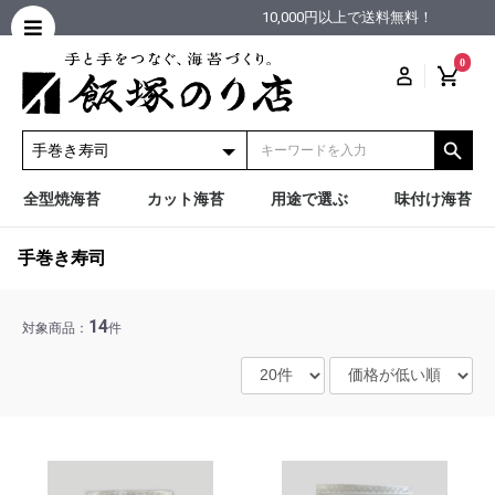
10,000円以上で送料無料！
0
全型焼海苔
カット海苔
用途で選ぶ
味付け海苔
手巻き寿司
14
対象商品：
件