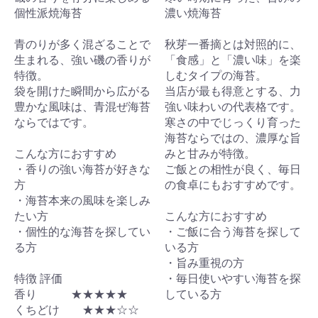
個性派焼海苔
濃い焼海苔
青のりが多く混ざることで
秋芽一番摘とは対照的に、
生まれる、強い磯の香りが
「食感」と「濃い味」を楽
特徴。
しむタイプの海苔。
袋を開けた瞬間から広がる
当店が最も得意とする、力
豊かな風味は、青混ぜ海苔
強い味わいの代表格です。
ならではです。
寒さの中でじっくり育った
海苔ならではの、濃厚な旨
こんな方におすすめ
みと甘みが特徴。
・香りの強い海苔が好きな
ご飯との相性が良く、毎日
方
の食卓にもおすすめです。
・海苔本来の風味を楽しみ
たい方
こんな方におすすめ
・個性的な海苔を探してい
・ご飯に合う海苔を探して
る方
いる方
・旨み重視の方
特徴 評価
・毎日使いやすい海苔を探
香り ★★★★★
している方
くちどけ ★★★☆☆