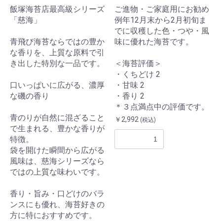
飯塚海苔店最高級シリーズ
ご進物・ご家庭用にお勧め
「慈海」
例年12月末から2月初旬ま
でに収穫した色・つや・風
青飛び海苔ならではの豊か
味に優れた海苔です。
な香りを、上質な原料で引
き出した特別な一品です。
＜海苔評価＞
・くちどけ 2
口いっぱいに広がる、濃厚
・甘味 2
な磯の香り
・香り 2
＊３点満点中の評価です。
青のりが自然に混ざること
￥2,992
(税込)
で生まれる、豊かな香りが
特徴。
袋を開けた瞬間から広がる
風味は、慈海シリーズなら
ではの上質な味わいです。
香り・旨み・口どけのバラ
ンスにも優れ、海苔好きの
方に特におすすめです。