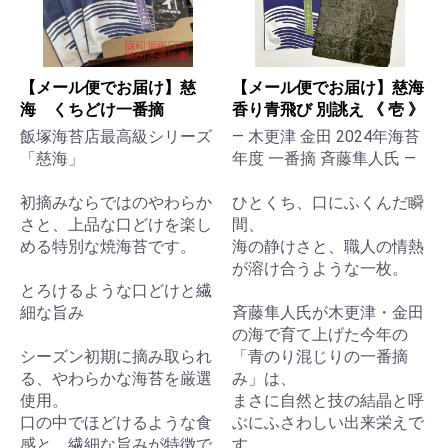
【メール便でお届け】慈
【メール便でお届け】慈海
海 くちどけ一番摘
香り青飛び 別誂え 《 壱 》
飯塚海苔店最高級シリーズ
— 木更津 金田 2024年海苔
「慈海」
年度 一番摘 斉藤隼人氏 —
初摘みならではのやわらか
ひとくち、口にふくんだ瞬
さと、上品な口どけを楽し
間、
める特別な焼海苔です。
海の静けさと、職人の情熱
が溶け合うような一枚。
とろけるような口どけと繊
細な旨み
斉藤隼人氏が木更津・金田
の海で育て上げた今年の
シーズン初期に摘み取られ
「青のり混じりの一番摘
る、やわらかな海苔を厳選
み」は、
使用。
まさに自然と技の結晶と呼
口の中でほどけるような食
ぶにふさわしい出来栄えで
感と、繊細な旨みが特徴で
す。