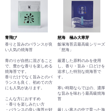
青飛び
慈海 極み大寒芽
香りと旨みのバランスが良
飯塚海苔店最高級シリーズ
い人気の焼海苔
「慈海」
青のりが自然に混ざること
厳選した原料のみを使用
で、豊かな香りを楽しめる
し、香り・旨み・口どけを
焼海苔です。
追求した特別な焼海苔で
香りだけでなく旨みとのバ
す。
ランスも良く、初めての方
にも人気があります。
寒い時期ならではの、濃厚
な旨みを味わう最高級焼海
こんな方におすすめ
苔
・香りを楽しみたい方
・バランスの良い海苔が好
厳しい寒さの中で育った海