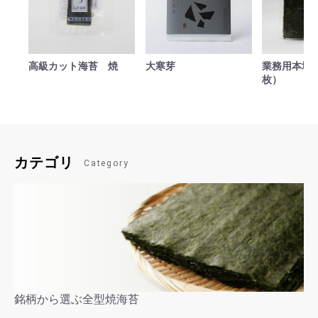
高級カット海苔 焼
大寒芽
業務用本場焼
枚）
カテゴリ
Category
銘柄から選ぶ全型焼海苔