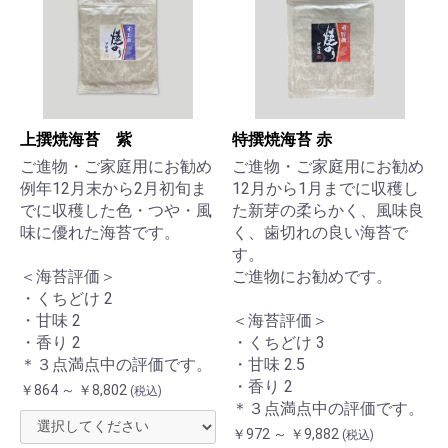
上撰焼海苔 紫
特撰焼海苔 赤
ご進物・ご家庭用にお勧め
ご進物・ご家庭用にお勧め
例年12月末から2月初旬ま
12月から1月までに収穫し
でに収穫した色・つや・風
た新芽の柔らかく、風味良
味に優れた海苔です。
く、歯切れの良い海苔で
す。
＜海苔評価＞
ご進物にお勧めです。
・くちどけ 2
・甘味 2
＜海苔評価＞
・香り 2
・くちどけ 3
＊３点満点中の評価です。
・甘味 2.5
・香り 2
￥864 ～ ￥8,802
(税込)
＊３点満点中の評価です。
￥972 ～ ￥9,882
(税込)