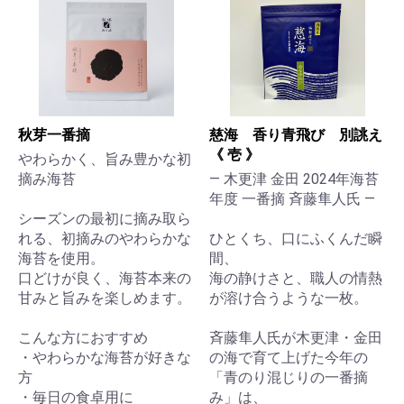
秋芽一番摘
慈海 香り青飛び 別誂え
《 壱 》
やわらかく、旨み豊かな初
摘み海苔
— 木更津 金田 2024年海苔
年度 一番摘 斉藤隼人氏 —
シーズンの最初に摘み取ら
れる、初摘みのやわらかな
ひとくち、口にふくんだ瞬
海苔を使用。
間、
口どけが良く、海苔本来の
海の静けさと、職人の情熱
甘みと旨みを楽しめます。
が溶け合うような一枚。
こんな方におすすめ
斉藤隼人氏が木更津・金田
・やわらかな海苔が好きな
の海で育て上げた今年の
方
「青のり混じりの一番摘
・毎日の食卓用に
み」は、