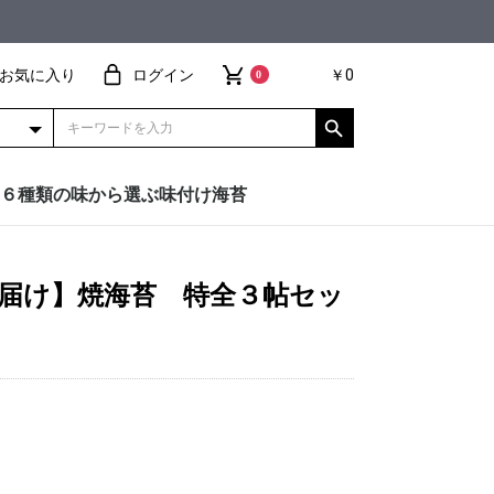
お気に入り
ログイン
￥0
0
６種類の味から選ぶ味付け海苔
甘辛醤油
わさび
鰹節
オリーブ＆ソルト
バター
瀬戸内レモン
届け】焼海苔 特全３帖セッ