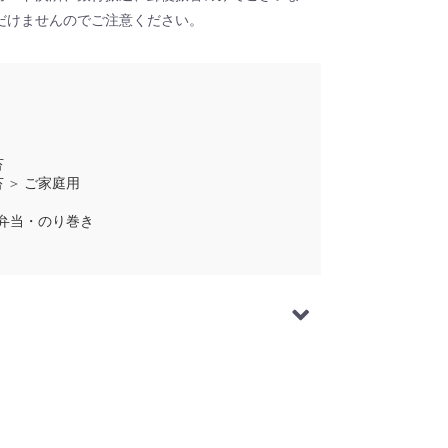
だけませんのでご注意ください。
苔
苔
＞
ご家庭用
弁当・のり巻き