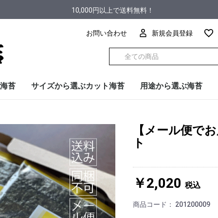
10,000円以上で送料無料！
お問い合わせ
新規会員登録
海苔
サイズから選ぶカット海苔
用途から選ぶ海苔
半切型
3切型
4切型
8切型
8切型缶入り
16切型
贈答用
手巻き寿司
おにぎり
お弁当・のり巻き
汁もの
トッピング
【メール便でお
ト
￥2,020
税込
商品コード：
201200009