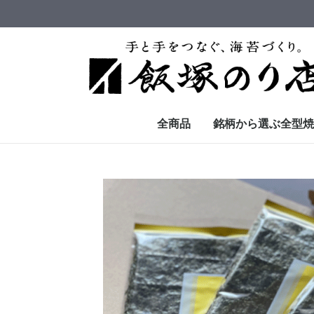
全商品
銘柄から選ぶ全型焼
慈海
のり撰び
定番
青飛び・青混ぜ
ご家庭用