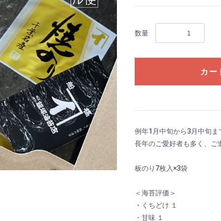
数量
カー
例年1月中旬から3月中旬
長年のご愛好者も多く、ご
板のり7枚入×3袋
＜海苔評価＞
・くちどけ １
・甘味 １