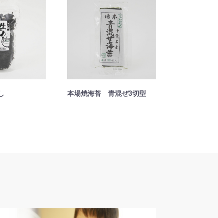
し
本場焼海苔 青混ぜ3切型