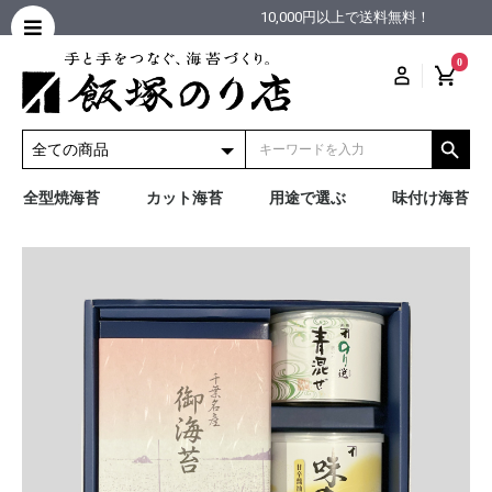
10,000円以上で送料無料！
0
全型焼海苔
カット海苔
用途で選ぶ
味付け海苔