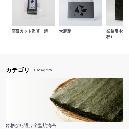
高級カット海苔 焼
大寒芽
業務用本場焼
枚）
カテゴリ
Category
銘柄から選ぶ全型焼海苔