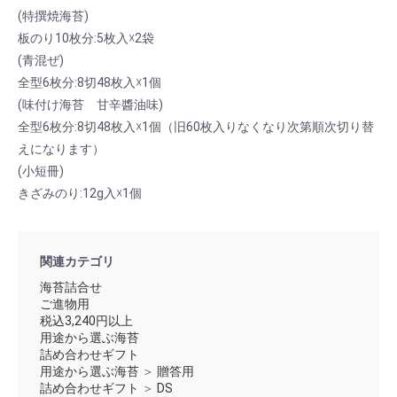
(特撰焼海苔)
板のり10枚分:5枚入☓2袋
(青混ぜ)
全型6枚分:8切48枚入☓1個
(味付け海苔 甘辛醬油味)
全型6枚分:8切48枚入☓1個（旧60枚入りなくなり次第順次切り替
えになります）
(小短冊)
きざみのり:12g入☓1個
関連カテゴリ
海苔詰合せ
ご進物用
税込3,240円以上
用途から選ぶ海苔
詰め合わせギフト
用途から選ぶ海苔
＞
贈答用
詰め合わせギフト
＞
DS