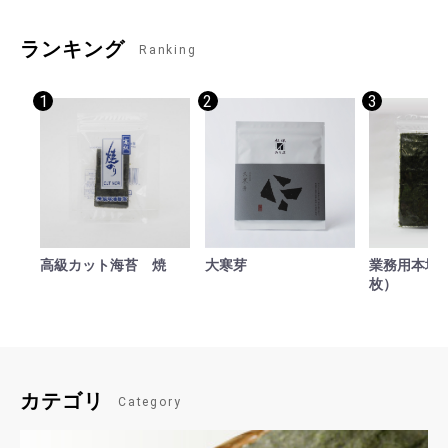
ランキング
Ranking
1
2
3
高級カット海苔 焼
大寒芽
業務用本場焼
枚）
カテゴリ
Category