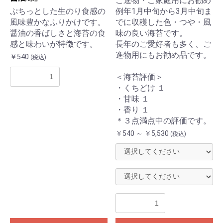
ご進物・ご家庭用にお勧め
ぷちっとした生のり食感の
例年1月中旬から3月中旬ま
風味豊かなふりかけです。
でに収穫した色・つや・風
醤油の香ばしさと海苔の食
味の良い海苔です。
感と味わいが特徴です。
長年のご愛好者も多く、ご
進物用にもお勧め品です。
￥540
(税込)
＜海苔評価＞
・くちどけ １
・甘味 １
・香り １
＊３点満点中の評価です。
￥540 ～ ￥5,530
(税込)