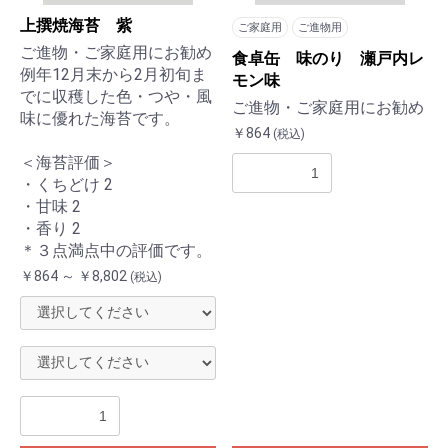
上撰焼海苔 紫
ご家庭用
ご進物用
ご進物・ご家庭用にお勧め
食卓缶 味のり 瀬戸内レ
例年12月末から2月初旬ま
モン味
でに収穫した色・つや・風
ご進物・ご家庭用にお勧め
味に優れた海苔です。
￥864
(税込)
＜海苔評価＞
・くちどけ 2
・甘味 2
・香り 2
＊３点満点中の評価です。
￥864 ～ ￥8,802
(税込)