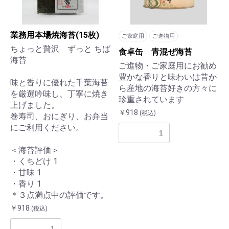
業務用本場焼海苔(15枚)
ご家庭用
ご進物用
ちょっと贅沢 ずっと ちば
食卓缶 青混ぜ海苔
海苔
ご進物・ご家庭用にお勧め
豊かな香りと味わいは昔か
味と香りに優れた千葉海苔
ら産地の海苔好きの方々に
を厳選吟味し、丁寧に焼き
珍重されています
上げました。
￥918
(税込)
巻寿司、おにぎり、お弁当
にご利用ください。
＜海苔評価＞
・くちどけ 1
・甘味 1
・香り 1
＊３点満点中の評価です。
￥918
(税込)