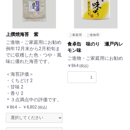
上撰焼海苔 紫
ご家庭用
ご進物用
ご進物・ご家庭用にお勧め
食卓缶 味のり 瀬戸内レ
例年12月末から2月初旬ま
モン味
でに収穫した色・つや・風
ご進物・ご家庭用にお勧め
味に優れた海苔です。
￥864
(税込)
＜海苔評価＞
・くちどけ 2
お買い物を続ける
カートへ進む
・甘味 2
・香り 2
＊３点満点中の評価です。
￥864 ～ ￥8,802
(税込)