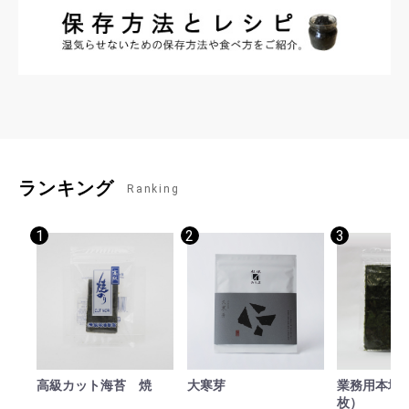
ランキング
Ranking
1
2
3
高級カット海苔 焼
大寒芽
業務用本場焼
枚）