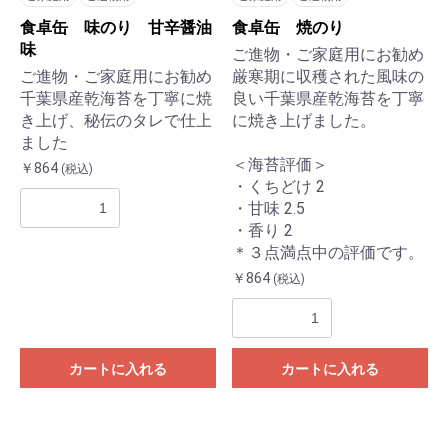
食卓缶 味のり 甘辛醤油
食卓缶 焼のり
味
ご進物・ご家庭用にお勧め
ご進物・ご家庭用にお勧め
厳寒期に収穫された風味の
千葉県産乾海苔を丁寧に焼
良い千葉県産乾海苔を丁寧
き上げ、秘伝のタレで仕上
に焼き上げました。
ました
＜海苔評価＞
￥864
(税込)
・くちどけ 2
・甘味 2.5
・香り 2
＊３点満点中の評価です。
￥864
(税込)
カートに入れる
カートに入れる