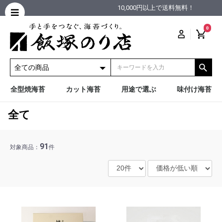
10,000円以上で送料無料！
0
全型焼海苔
カット海苔
用途で選ぶ
味付け海苔
全て
91
対象商品：
件