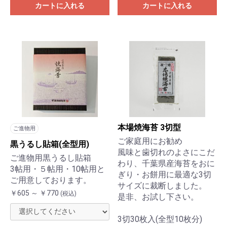
カートに入れる
カートに入れる
本場焼海苔 3切型
ご進物用
ご家庭用にお勧め
黒うるし貼箱(全型用)
風味と歯切れのよさにこだ
ご進物用黒うるし貼箱
わり、千葉県産海苔をおに
3帖用・５帖用・10帖用と
ぎり・お餅用に最適な3切
ご用意しております。
サイズに裁断しました。
￥605 ～ ￥770
(税込)
是非、お試し下さい。
3切30枚入(全型10枚分)