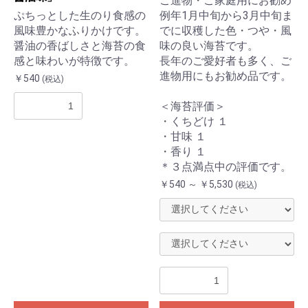
ご進物・ご家庭用にお勧め
ぷちっとした生のり食感の
例年1月中旬から3月中旬ま
風味豊かなふりかけです。
でに収穫した色・つや・風
醤油の香ばしさと海苔の食
味の良い海苔です。
感と味わいが特徴です。
長年のご愛好者も多く、ご
進物用にもお勧め品です。
￥540
(税込)
＜海苔評価＞
・くちどけ １
・甘味 １
・香り １
＊３点満点中の評価です。
￥540 ～ ￥5,530
(税込)