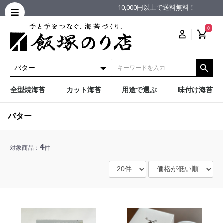
10,000円以上で送料無料！
0
全型焼海苔
カット海苔
用途で選ぶ
味付け海苔
バター
4
対象商品：
件