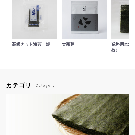
お買い物を続ける
カートへ進む
高級カット海苔 焼
大寒芽
業務用本場焼
枚）
カテゴリ
Category