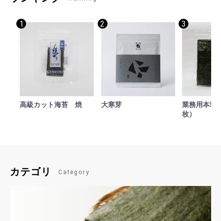
1
2
3
高級カット海苔 焼
大寒芽
業務用本場焼
枚）
カテゴリ
Category