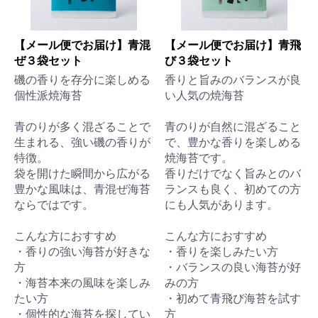
【メール便でお届け】青混
【メール便でお届け】青飛
ぜ３袋セット
び３袋セット
お買い物を続ける
カートへ進む
磯の香りを存分に楽しめる
香りと旨みのバランスが良
個性派焼海苔
い人気の焼海苔
青のりが多く混ざることで
青のりが自然に混ざること
生まれる、強い磯の香りが
で、豊かな香りを楽しめる
特徴。
焼海苔です。
袋を開けた瞬間から広がる
香りだけでなく旨みとのバ
豊かな風味は、青混ぜ海苔
ランスも良く、初めての方
ならではです。
にも人気があります。
こんな方におすすめ
こんな方におすすめ
・香りの強い海苔が好きな
・香りを楽しみたい方
方
・バランスの良い海苔が好
・海苔本来の風味を楽しみ
みの方
たい方
・初めて青飛び海苔を試す
・個性的な海苔を探してい
方