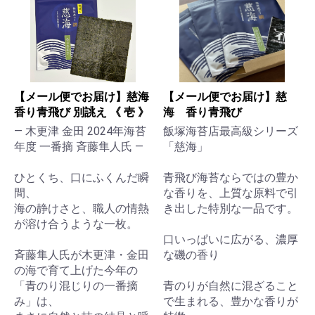
【メール便でお届け】慈海
【メール便でお届け】慈
香り青飛び 別誂え 《 壱 》
海 香り青飛び
— 木更津 金田 2024年海苔
飯塚海苔店最高級シリーズ
年度 一番摘 斉藤隼人氏 —
「慈海」
ひとくち、口にふくんだ瞬
青飛び海苔ならではの豊か
間、
な香りを、上質な原料で引
海の静けさと、職人の情熱
き出した特別な一品です。
が溶け合うような一枚。
口いっぱいに広がる、濃厚
斉藤隼人氏が木更津・金田
な磯の香り
の海で育て上げた今年の
「青のり混じりの一番摘
青のりが自然に混ざること
み」は、
で生まれる、豊かな香りが