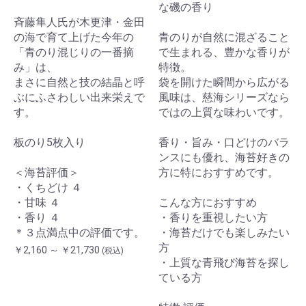
な磯の香り
斉藤隼人氏が木更津・金田
の海で育て上げた今年の
青のりが自然に混ざること
「青のり混じりの一番摘
で生まれる、豊かな香りが
み」は、
特徴。
まさに自然と技の結晶と呼
袋を開けた瞬間から広がる
ぶにふさわしい出来栄えで
風味は、慈海シリーズなら
す。
ではの上質な味わいです。
板のり5枚入り
香り・旨み・口どけのバラ
ンスにも優れ、海苔好きの
＜海苔評価＞
方に特におすすめです。
・くちどけ ４
・甘味 ４
こんな方におすすめ
・香り ４
・香りを重視したい方
＊３点満点中の評価です。
・海苔だけでも楽しみたい
方
￥2,160 ～ ￥21,730
(税込)
・上質な青飛び海苔を探し
ている方