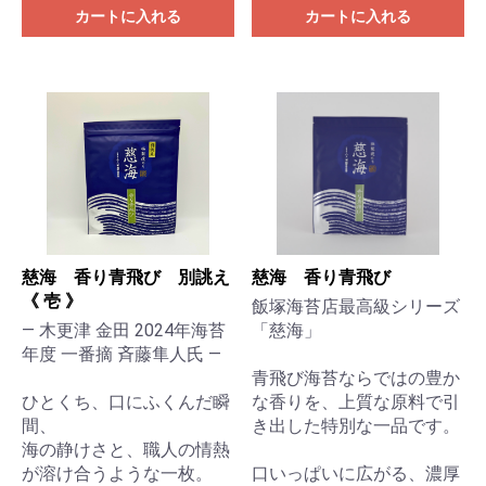
カートに入れる
カートに入れる
慈海 香り青飛び 別誂え
慈海 香り青飛び
《 壱 》
飯塚海苔店最高級シリーズ
— 木更津 金田 2024年海苔
「慈海」
年度 一番摘 斉藤隼人氏 —
青飛び海苔ならではの豊か
ひとくち、口にふくんだ瞬
な香りを、上質な原料で引
間、
き出した特別な一品です。
海の静けさと、職人の情熱
が溶け合うような一枚。
口いっぱいに広がる、濃厚