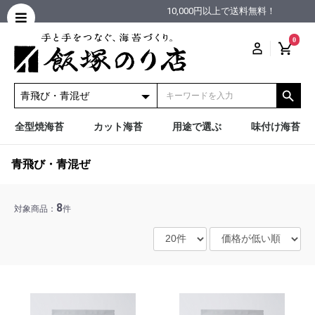
10,000円以上で送料無料！
0
全型焼海苔
カット海苔
用途で選ぶ
味付け海苔
青飛び・青混ぜ
8
対象商品：
件