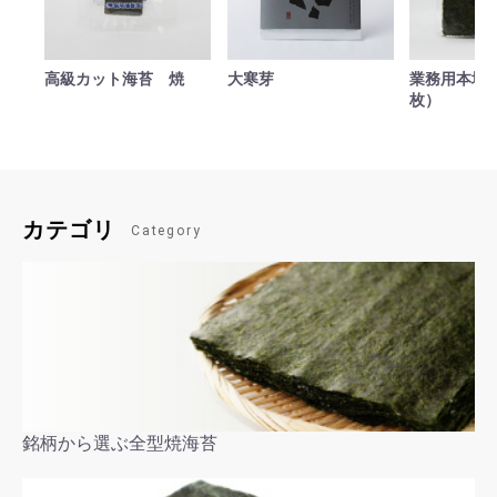
高級カット海苔 焼
大寒芽
業務用本場焼
枚）
カテゴリ
Category
銘柄から選ぶ全型焼海苔