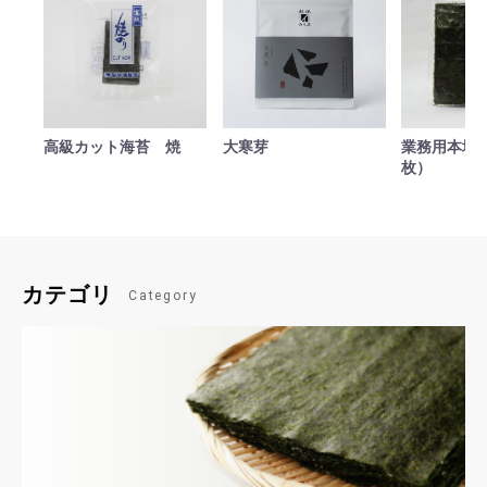
高級カット海苔 焼
大寒芽
業務用本場焼
枚）
カテゴリ
Category